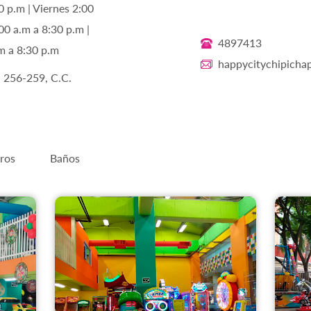
0 p.m | Viernes 2:00
00 a.m a 8:30 p.m |
4897413
m a 8:30 p.m
happycitychipicha
l 256-259, C.C.
ros
Baños