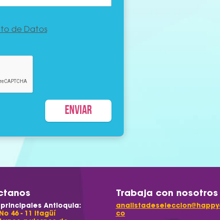
nto de Datos
ctanos
Trabaja con nosotros
 principales Antioquia:
analistadeseleccion@happyc
No 46 - 11 Itagüí
co