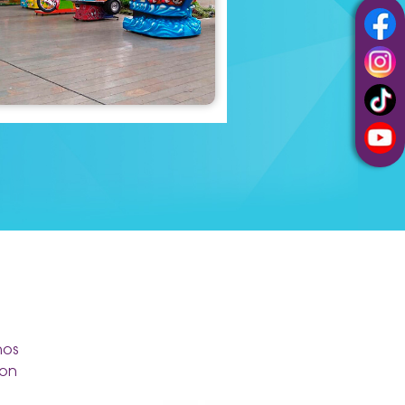
nos
con