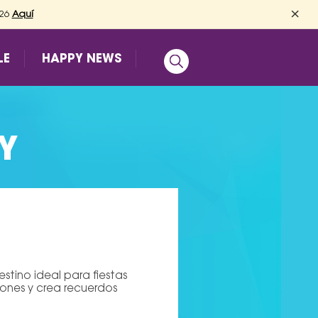
×
026
Aquí
LE
HAPPY NEWS
Y
stino ideal para fiestas
iones y crea recuerdos