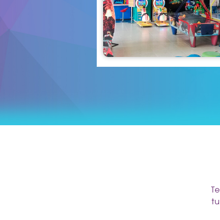
Te
tu