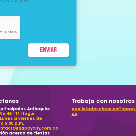
nto de Datos
ctanos
Trabaja con nosotros
 principales Antioquia:
analistadeseleccion@happyc
No 46 - 11 Itagüí
co
Lunes a viernes de
 a 5:00 p.m.
ntacto@happycity.com.co
ión acerca de fiestas