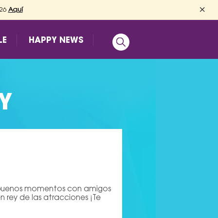
×
026
Aquí
LE
HAPPY NEWS
Y
uy buenos momentos con amigos
n rey de las atracciones ¡Te