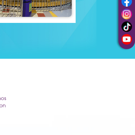
nos
con