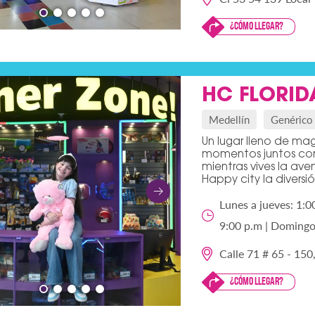
¿Cómo llegar?
HC FLORID
Medellín
Genérico
Un lugar lleno de mag
momentos juntos com
mientras vives la ave
Happy city la diversi
Lunes a jueves: 1:0
9:00 p.m | Domingos
Calle 71 # 65 - 150
¿Cómo llegar?