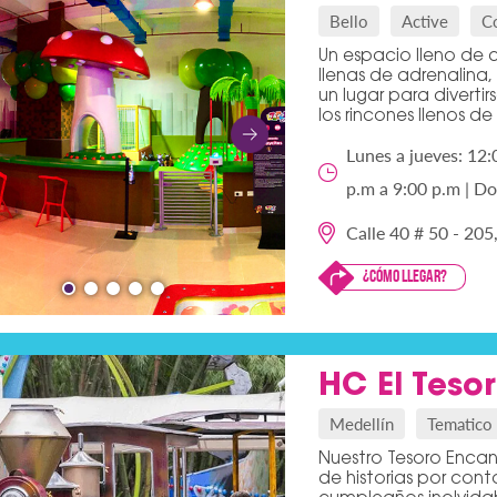
Bello
Active
C
Un espacio lleno de c
llenas de adrenalina
un lugar para divert
los rincones llenos de 
Lunes a jueves: 12:
p.m a 9:00 p.m | Do
Calle 40 # 50 - 205
¿Cómo llegar?
HC El Teso
Medellín
Tematico
Nuestro Tesoro Encan
de historias por conta