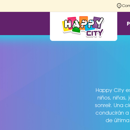
Comu
Happy City es
niños, niñas
sonreír. Una c
conducirán a 
de última