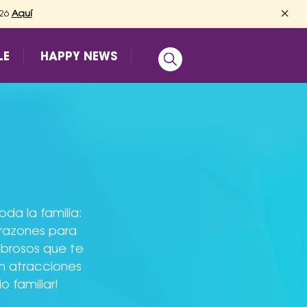
×
026
Aquí
LE
HAPPY NEWS
da la familia:
 razones para
ombrosos que te
on atracciones
 familiar!