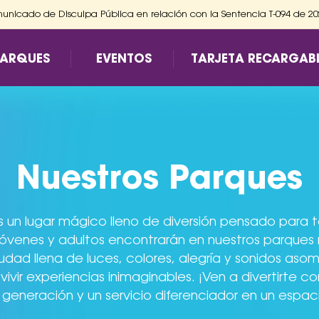
nicado de Disculpa Pública en relación con la Sentencia T-094 de 2
PARQUES
EVENTOS
TARJETA RECARGAB
Nuestros Parques
 un lugar mágico lleno de diversión pensado para to
, jóvenes y adultos encontrarán en nuestros parques
iudad llena de luces, colores, alegría y sonidos as
vivir experiencias inimaginables. ¡Ven a divertirte c
 generación y un servicio diferenciador en un espacio