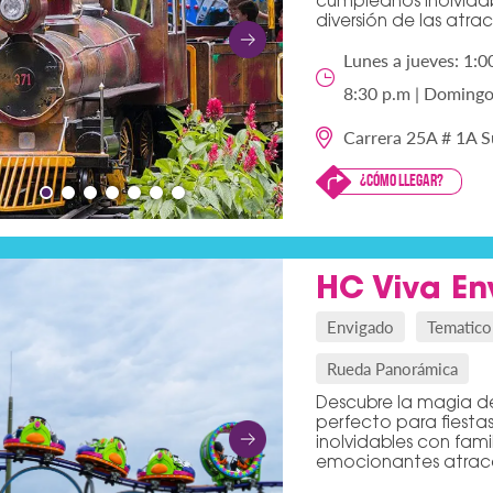
cumpleaños inolvidabl
diversión de las atra
Lunes a jueves: 1:0
8:30 p.m | Domingos
Carrera 25A # 1A Su
¿Cómo llegar?
HC Viva En
Envigado
Tematico
Rueda Panorámica
Descubre la magia de
perfecto para fiesta
inolvidables con fami
emocionantes atracci