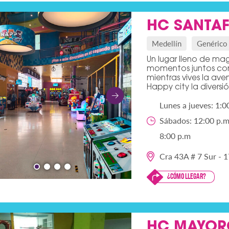
HC SANTAF
Medellín
Genérico
Un lugar lleno de mag
momentos juntos com
mientras vives la ave
Happy city la diversi
Lunes a jueves: 1:0
Sábados: 12:00 p.m 
8:00 p.m
Cra 43A # 7 Sur - 1
¿Cómo llegar?
HC MAYOR