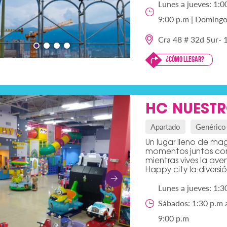
Lunes a jueves: 1:0
9:00 p.m | Domingos
Cra 48 # 32d Sur- 
¿Cómo llegar?
HC NUEST
Apartado
Genérico
Un lugar lleno de mag
momentos juntos com
mientras vives la ave
Happy city la diversi
Lunes a jueves: 1:3
Sábados: 1:30 p.m a
9:00 p.m