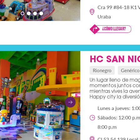
Cra 99 #84-18 K1 
Uraba
¿Cómo llegar?
HC SAN NI
Rionegro
Genérico
Un lugar lleno de mag
momentos juntos com
mientras vives la ave
Happy city la diversi
Lunes a jueves: 1:0
Sábados: 12:00 p.m 
8:00 p.m
Cl 53 54 139 Local